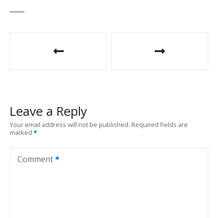
P
o
s
t
Leave a Reply
n
Your email address will not be published.
Required fields are
marked
a
v
Comment
i
g