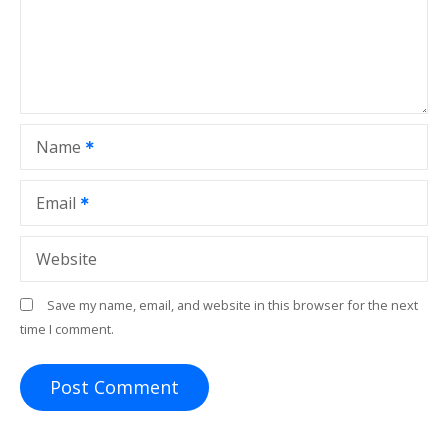
a
t
i
o
Name
n
Email
Website
Save my name, email, and website in this browser for the next
time I comment.