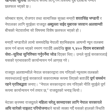
खानाको सुविधा
अनिवार्य रूपमा लागू गर्ने विषयमा दुबै देशबीच गम्भीर
छलफल भएको छ।
सोमबार श्रम, रोजगार तथा सामाजिक सुरक्षा मन्त्री
शरतसिंह भण्डारी
र
नेपालका लागि युएईका राजदूत
अब्दुल्ला सईद मुबारक जरवान अलशाम्सी
बीचको भेटवार्तामा सो विषयमा विशेष छलफल भएको हो।
मन्त्री भण्डारीले लामो समयदेखि नेपाली श्रमिकहरू अत्यन्तै न्यून तलबमा
काम गर्न बाध्य भएको स्मरण गराउँदै अबदेखि
कुल १,४०० दिराम बराबरको
सेवा–सुविधा सुनिश्चित गर्नुपर्नेमा जोड
दिएका थिए। उनले युएई सरकारलाई
यसको प्रभावकारी कार्यान्वयन गर्न आग्रह गरे।
राजदूत अलशाम्सीले नेपाल सरकारद्वारा तय गरिएको न्यूनतम तलबको
व्यवस्थालाई युएई सरकारले सकारात्मक रूपमा लिएको बताउँदै
पूर्ण समर्थन
रहने प्रतिबद्धता
जनाए। “नेपाल सरकारद्वारा तय गरिएको नीति युएईले पूर्ण
रूपमा कार्यान्वयन गर्न तयार छ,” राजदूतको भनाइ थियो।
भेटका क्रममा राजदूतले
महिला घरेलु कामदारका लागि नेपाल सरकारले
अघि सारेको पाइलट परियोजना
बारे चासो व्यक्त गर्दै यसको हालको स्थिति