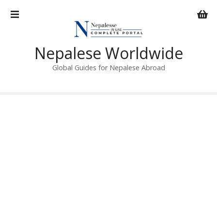
S
k
i
p
Nepalese Worldwide
t
o
Global Guides for Nepalese Abroad
c
o
n
t
e
n
t